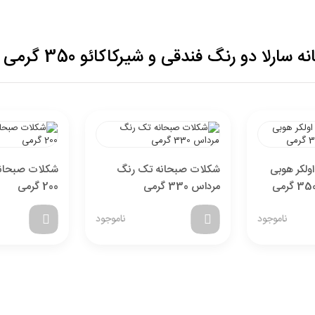
لا دو رنگ فندقی و شیرکاکائو 350 گرمی
تخفیف خرید نقدی
با انتخاب
درگاه پرداخت حاجی بادومی از
3%
خرید نقدی تخفیف
ولکر هوبی
شکلات صبحانه تک رنگ
شکلات صبحانه
بگیرید.
مرداس 330 گرمی
200 گرمی
ناموجود
ناموجود
26,000,000
قیمت جدید کالا
تومان
841,142
با احتساب تخفیف
تومان