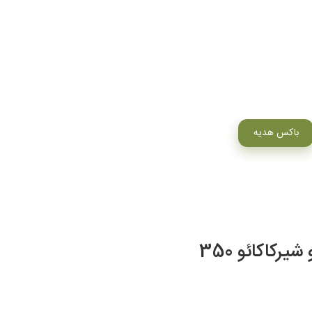
باکس هدیه
شکلات صبحانه سارلا دو رنگ فندقی و شیرکاکائو 350