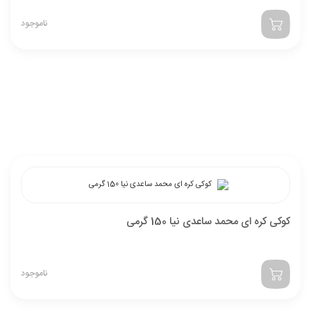
کوکی میلکا سنسیشن شوکو اینساید 156 گرمی
ناموجود