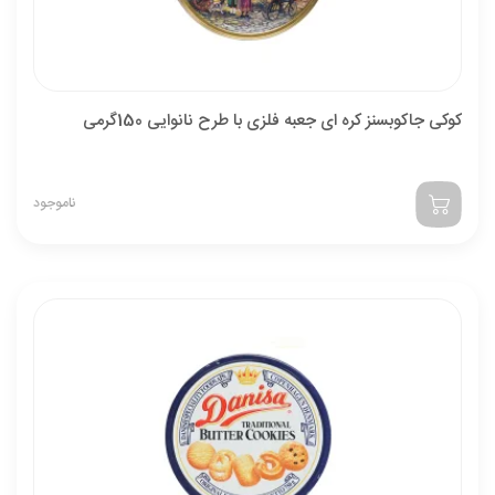
کوکی جاکوبسنز کره ای جعبه فلزی با طرح نانوایی 150گرمی
ناموجود