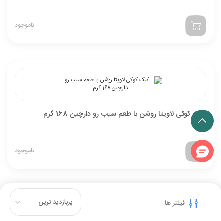
کیک کوکی لاویتا مغزدار با طعم توت فرنگی روشن 168 گرم
ناموجود
فیلتر ها