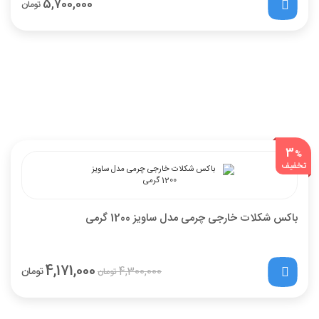
5,700,000
تومان
3
%
تخفیف
باکس شکلات خارجی چرمی مدل ساویز 1200 گرمی
4,171,000
4,300,000
تومان
تومان