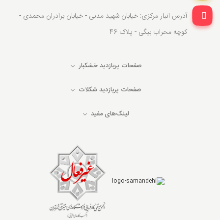
آدرس انبار مرکزی: خیابان شهید مدنی - خیابان برادران محمدی -
کوچه محراب بیگی - پلاک 46
صفحات پربازدید خشکبار
صفحات پربازدید شکلات
لینک‌های مفید