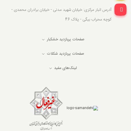
آدرس انبار مرکزی: خیابان شهید مدنی - خیابان برادران محمدی -
کوچه محراب بیگی - پلاک 46
صفحات پربازدید خشکبار
صفحات پربازدید شکلات
لینک‌های مفید