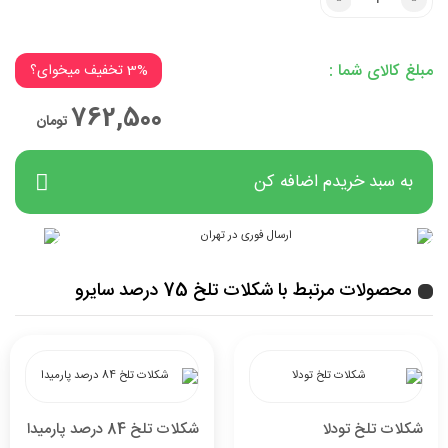
3% تخفیف میخوای؟
مبلغ کالای شما :
روی من کلیک کن!
3% تخفیف میخوای؟
762,500
تومان
به سبد خریدم اضافه کن
محصولات مرتبط با شکلات تلخ 75 درصد سایرو
شکلات تلخ تودلا
شکلات تلخ 84 درصد پارمیدا