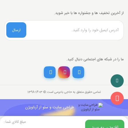
از آخرین تخفیف ها و جشنواره ها با خبر شوید.
ارسال
ما را در شبکه های اجتماعی دنبال کنید.
تخفیف خرید نقدی
با انتخاب
درگاه پرداخت حاجی بادومی از
3%
خرید نقدی تخفیف بگیرید.
تمامی حقوق متعلق به حاجی بادومی است.©‏ 1398-1403
762,500
قیمت جدید کالا
تومان
739,625
با احتساب تخفیف
طراحی سایت و سئو از آرناویژن
تومان
مبلغ کالای شما :
افزودن به سبد