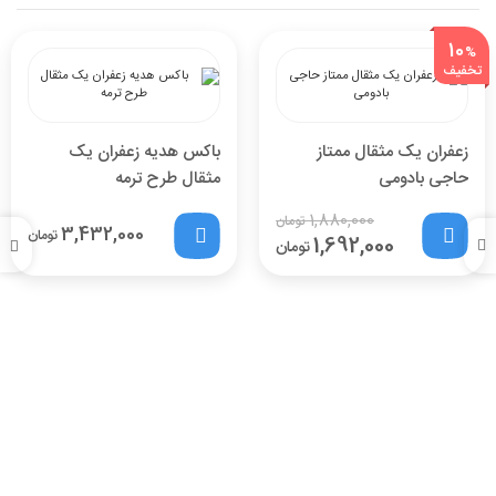
10
%
تخفیف
زعفران یک مثقال ممتاز
باکس هدیه زعفران یک
حاجی بادومی
مثقال طرح ترمه
1,880,000
تومان
3,432,000
تومان
1,692,000
تومان