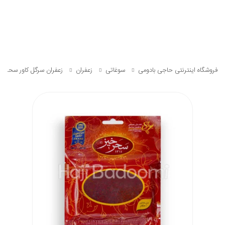
فروشگاه اینترنتی حاجی بادومی
سوغاتی
زعفران
زعفران سرگل کاور سحرخیز 1مثقا