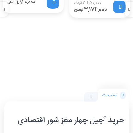
1,920,000
3,450,000
تومان
تومان
3,174,000
تومان
توضیحات
خرید آجیل چهار مغز شور اقتصادی