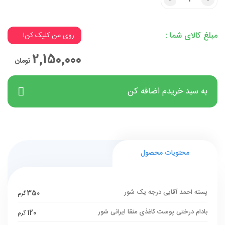
3% تخفیف میخوای؟
مبلغ کالای شما :
روی من کلیک کن!
3% تخفیف میخوای؟
2,150,000
تومان
به سبد خریدم اضافه کن
محتویات محصول
پسته احمد آقایی درجه یک شور
350
گرم
بادام درختی پوست کاغذی منقا ایرانی شور
120
گرم