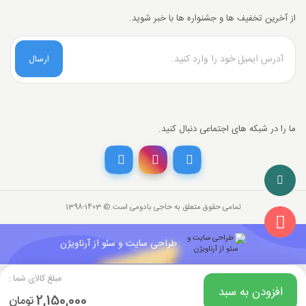
از آخرین تخفیف ها و جشنواره ها با خبر شوید.
ارسال
ما را در شبکه های اجتماعی دنبال کنید.
تخفیف خرید نقدی
با انتخاب
درگاه پرداخت حاجی بادومی از
3%
خرید نقدی تخفیف بگیرید.
تمامی حقوق متعلق به حاجی بادومی است.©‏ 1398-1403
2,150,000
قیمت جدید کالا
تومان
2,085,500
با احتساب تخفیف
طراحی سایت و سئو از آرناویژن
تومان
مبلغ کالای شما :
افزودن به سبد
2,150,000
تومان