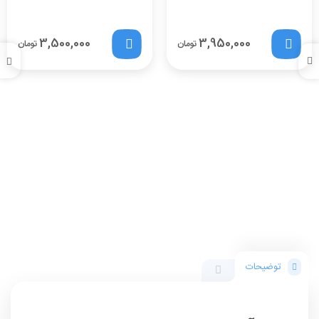
3,500,000
3,950,000
تومان
تومان
توضیحات