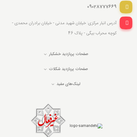
09028777669
آدرس انبار مرکزی: خیابان شهید مدنی - خیابان برادران محمدی -
کوچه محراب بیگی - پلاک 46
صفحات پربازدید خشکبار
صفحات پربازدید شکلات
لینک‌های مفید