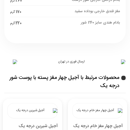
بادام درختی خارجی شور درشت
260
گرم
مغز فندق خارجی بوداده سفید
170
گرم
بادام هندی سایز 240 شور
220
گرم
محصولات مرتبط با آجیل چهار مغز پسته با پوست شور
درجه یک
آجیل چهار مغز خام درجه یک
آجیل شیرین درجه یک