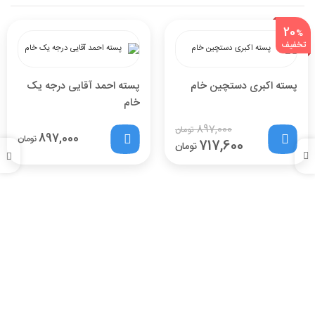
20
%
تخفیف
پسته اکبری دستچین خام
پسته احمد آقایی درجه یک
خام
897,000
تومان
897,000
تومان
717,600
تومان