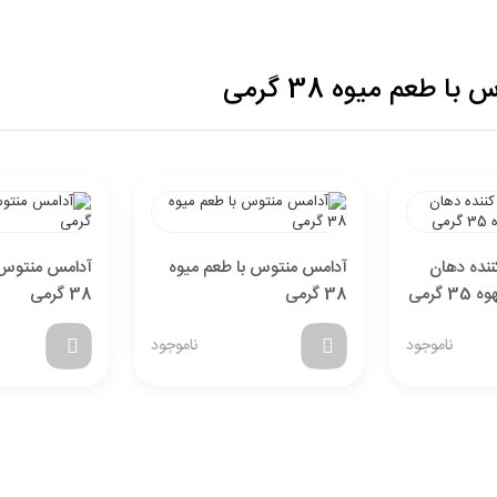
طعم میوه 38 گرمی
تخفیف خرید نقدی
با انتخاب
درگاه پرداخت حاجی بادومی از
3%
خرید نقدی تخفیف
نده دهان
آدامس منتوس با طعم میوه
آدامس منتوس ب
بگیرید.
گرمی
38 گرمی
38 گرمی
ناموجود
ناموجود
26,000,000
قیمت جدید کالا
تومان
841,142
با احتساب تخفیف
تومان