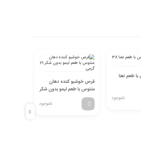
ا طعم نعنا
آبنبات داغ ب
قرص خوشبو کننده دهان
هات تیملس 141 گرم
منتوس با طعم لیمو بدون شکر
21 گرمی
ناموجود
ناموجود