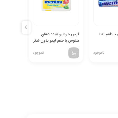
ا طعم نعنا
قرص خوشبو کننده دهان
آبنبات داغ ب
منتوس با طعم لیمو بدون شکر
هات تیملس 141 گرم
21 گرمی
ناموجود
ناموجود