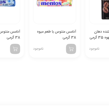
841,142
با احتساب تخفیف
تومان
قبول
نده دهان
آدامس منتوس با طعم میوه
آدامس منتوس ب
گرمی
38 گرمی
38 گرمی
ناموجود
ناموجود