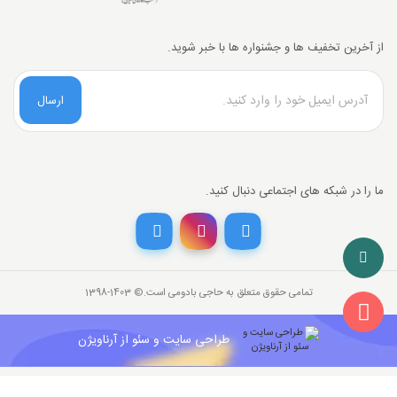
از آخرین تخفیف ها و جشنواره ها با خبر شوید.
ارسال
ما را در شبکه های اجتماعی دنبال کنید.
تخفیف خرید نقدی
با انتخاب
درگاه پرداخت حاجی بادومی از
3%
خرید نقدی تخفیف بگیرید.
تمامی حقوق متعلق به حاجی بادومی است.©‏ 1398-1403
26,000,000
قیمت جدید کالا
تومان
841,142
با احتساب تخفیف
طراحی سایت و سئو از آرناویژن
تومان