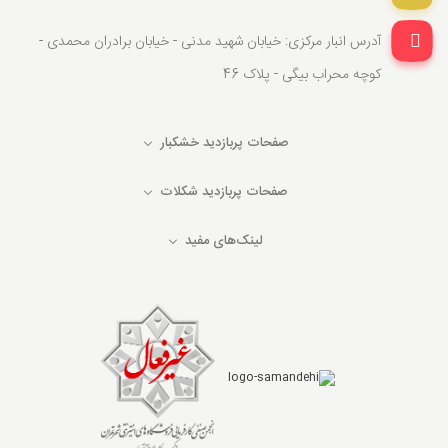
آدرس انبار مرکزی: خیابان شهید مدنی - خیابان برادران محمدی -
کوچه محراب بیگی - پلاک 46
صفحات پربازدید خشکبار
صفحات پربازدید شکلات
لینک‌های مفید