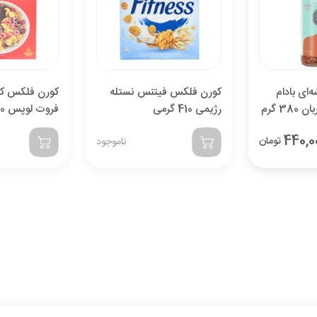
841,142
با احتساب تخفیف
تومان
قبول
‌ای بادام
کورن فلکس فیتنس نستله
کورن فلکس کلا
3 گرم
رژیمی 410 گرمی
فروت لوپس 330 گرمی
440,0
تومان
ناموجود