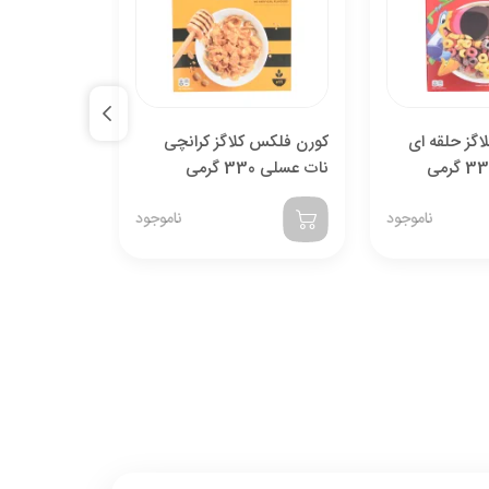
گز حلقه ای
کورن فلکس کلاگز کرانچی
کورن فلکس ک
نات عسلی 330 گرمی
کی کلاسیک 300 گرم
ناموجود
ناموجود