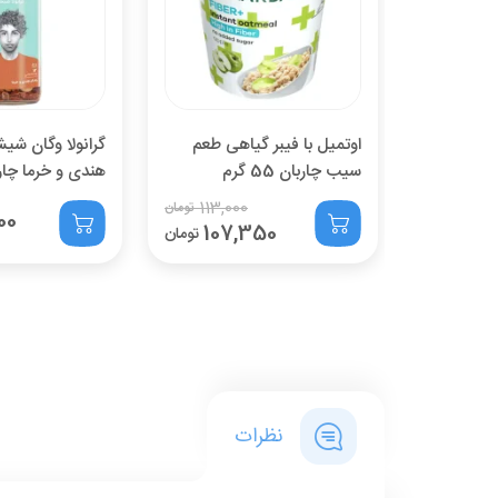
اوتمیل با فیبر گیاهی طعم
گرانولا وگان شیشه
سیب چاربان 55 گرم
هندی و خرما چاربان 80
113,000
تومان
00
107,350
تومان
نظرات