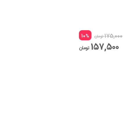
175,000
10
%
تومان
157,500
تومان