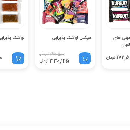
841,142
با احتساب تخفیف
تومان
قبول
مینی های
میکس لواشک پذیرایی
لواشک پذیرای
اغبان
347,500
تومان
0
172,5
تومان
330,125
تومان