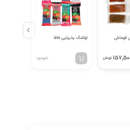
ی قوماش
لواشک پذیرایی فافا
لواشک پذیرای
هلو
157,50
تومان
ناموجود