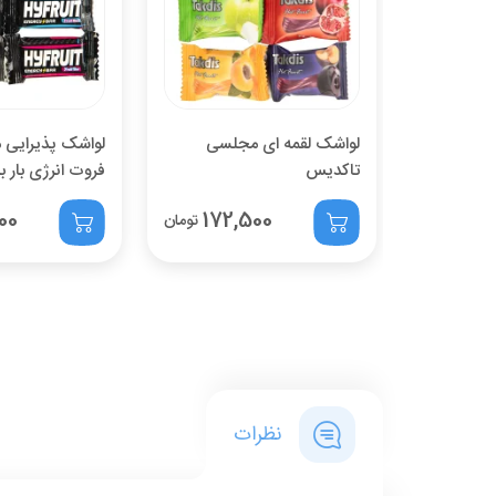
لواشک لقمه ای مجلسی
لواشک پذیرایی 
تاکدیس
فروت انرژی بار ب
00
172,500
تومان
نظرات