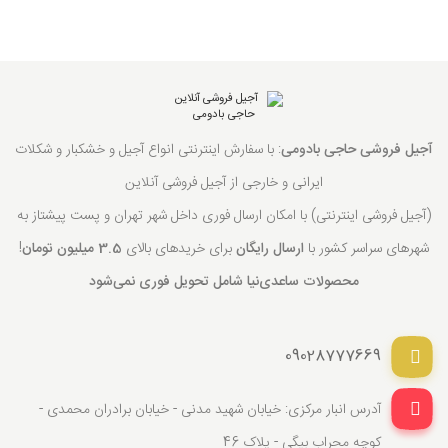
آجیل فروشی حاجی بادومی
: با سفارش اینترنتی انواع آجیل و خشکبار و شکلات
ایرانی و خارجی از آجیل فروشی آنلاین
(آجیل فروشی اینترنتی) با امکان ارسال فوری داخل شهر تهران و پست پیشتاز به
شهرهای سراسر کشور با
ارسال رایگان
برای خریدهای بالای
3.5 میلیون تومان
!
محصولات ساعدی‌نیا شامل تحویل فوری نمی‌شود
09028777669
آدرس انبار مرکزی: خیابان شهید مدنی - خیابان برادران محمدی -
کوچه محراب بیگی - پلاک 46