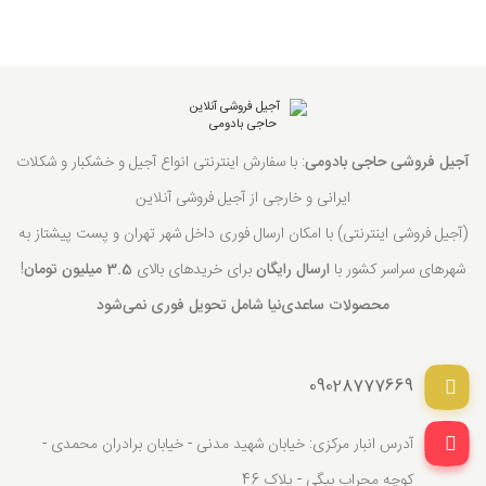
آجیل فروشی حاجی بادومی
: با سفارش اینترنتی انواع آجیل و خشکبار و شکلات
ایرانی و خارجی از آجیل فروشی آنلاین
(آجیل فروشی اینترنتی) با امکان ارسال فوری داخل شهر تهران و پست پیشتاز به
شهرهای سراسر کشور با
ارسال رایگان
برای خریدهای بالای
3.5 میلیون تومان
!
محصولات ساعدی‌نیا شامل تحویل فوری نمی‌شود
09028777669
آدرس انبار مرکزی: خیابان شهید مدنی - خیابان برادران محمدی -
کوچه محراب بیگی - پلاک 46