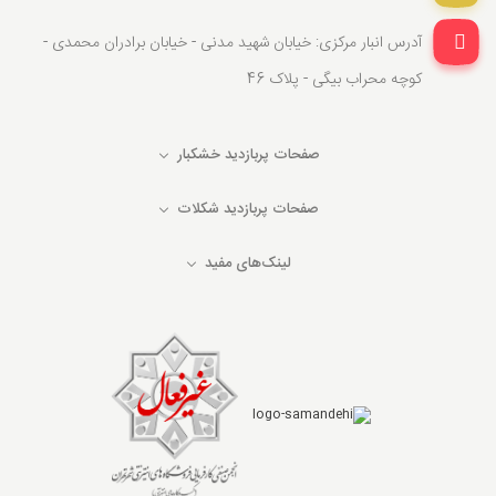
آدرس انبار مرکزی: خیابان شهید مدنی - خیابان برادران محمدی -
کوچه محراب بیگی - پلاک 46
صفحات پربازدید خشکبار
صفحات پربازدید شکلات
لینک‌های مفید