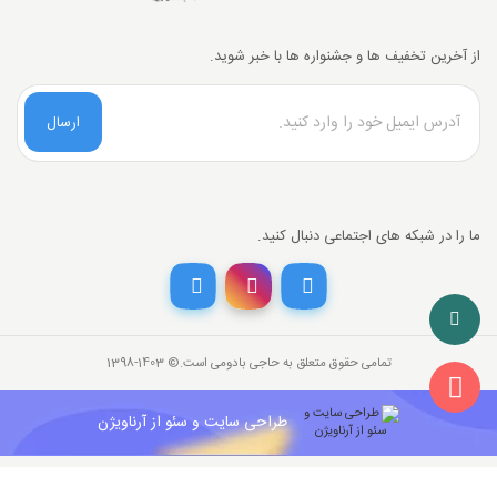
از آخرین تخفیف ها و جشنواره ها با خبر شوید.
ارسال
ما را در شبکه های اجتماعی دنبال کنید.
تخفیف خرید نقدی
با انتخاب
درگاه پرداخت حاجی بادومی از
3%
خرید نقدی تخفیف بگیرید.
تمامی حقوق متعلق به حاجی بادومی است.©‏ 1398-1403
26,000,000
قیمت جدید کالا
تومان
841,142
با احتساب تخفیف
طراحی سایت و سئو از آرناویژن
تومان