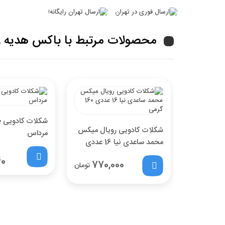
محصولات مرتبط با باکس هدیه زع
شکلات کادویی 
شکلات کادویی رویال میکس
مرداس
محمد ساعدی نیا 16 عددی
160 گرمی
40
770,000
تومان