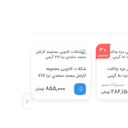
3
%
تخفیف
 مزه چاکلت
شکلات کادویی مجموعه
شکلات کادو
گرمی
کارامل محمد ساعدی نیا 217
گرمی
295,000
تومان
855,000
گرمی
تومان
286,15
تومان