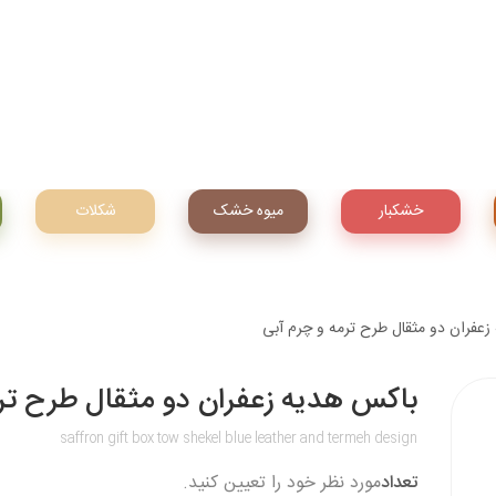
خشکبار
میوه‌ خشک
شکلات
عفران دو مثقال طرح ترمه و چرم آبی
باکس هدیه زعفران دو مثقال طرح ترم
saffron gift box tow shekel blue leather and termeh design
تعداد
مورد نظر خود را تعیین کنید.