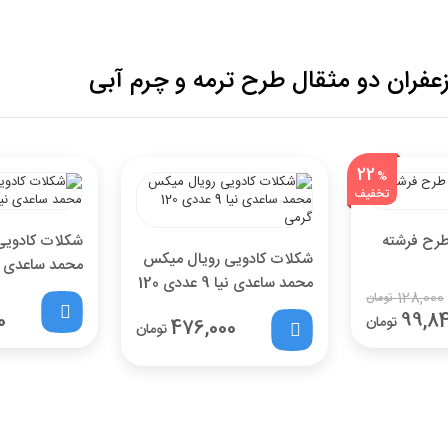
فران دو مثقال طرح ترمه و چرم آبی
تخفیف خرید نقدی
22
%
تخفیف
با انتخاب
درگاه پرداخت حاجی بادومی از
3%
خرید نقدی تخفیف
طرح فرشته
شکلات کادویی
بگیرید.
شکلات کادویی رویال میکس
محمد ساعدی نیا 80 
محمد ساعدی نیا 9 عددی 120
128,000
تومان
گرمی
4,834,000
0
99,8
قیمت جدید کالا
تومان
تومان
476,000
تومان
4,688,980
با احتساب تخفیف
تومان