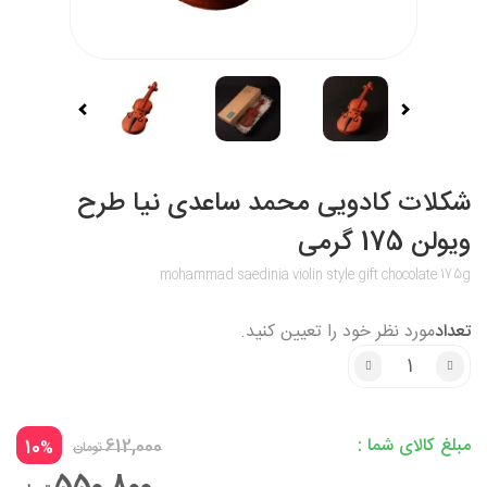
شکلات کادویی محمد ساعدی نیا طرح
ویولن 175 گرمی
mohammad saedinia violin style gift chocolate 175g
تعداد
مورد نظر خود را تعیین کنید.
مبلغ کالای شما :
10
612,000
%
تومان