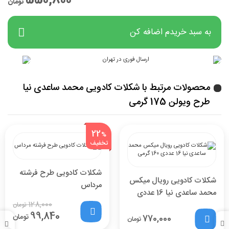
550,800
تومان
به سبد خریدم اضافه کن
محصولات مرتبط با شکلات کادویی محمد ساعدی نیا
طرح ویولن 175 گرمی
22
%
تخفیف
شکلات کادویی طرح فرشته
شکلات کادویی رویال میکس
مرداس
محمد ساعدی نیا 16 عددی
128,000
160 گرمی
تومان
99,840
تومان
770,000
تومان