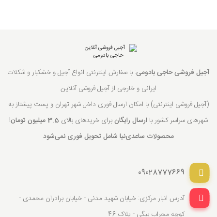
آجیل فروشی حاجی بادومی
: با سفارش اینترنتی انواع آجیل و خشکبار و شکلات
ایرانی و خارجی از آجیل فروشی آنلاین
(آجیل فروشی اینترنتی) با امکان ارسال فوری داخل شهر تهران و پست پیشتاز به
شهرهای سراسر کشور با
ارسال رایگان
برای خریدهای بالای
3.5 میلیون تومان
!
محصولات ساعدی‌نیا شامل تحویل فوری نمی‌شود
09028777669
آدرس انبار مرکزی: خیابان شهید مدنی - خیابان برادران محمدی -
کوچه محراب بیگی - پلاک 46