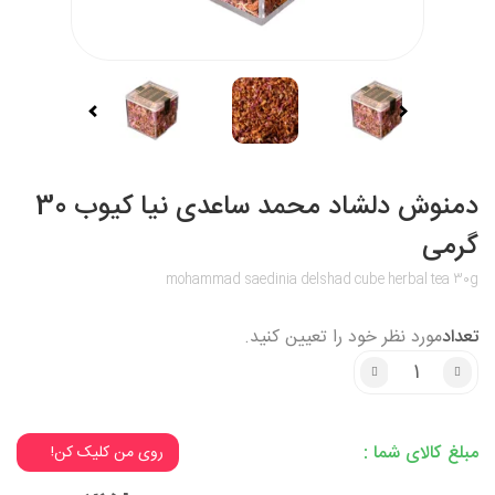
دمنوش دلشاد محمد ساعدی نیا کیوب 30
گرمی
mohammad saedinia delshad cube herbal tea 30g
تعداد
مورد نظر خود را تعیین کنید.
3% تخفیف میخوای؟
مبلغ کالای شما :
روی من کلیک کن!
3% تخفیف میخوای؟