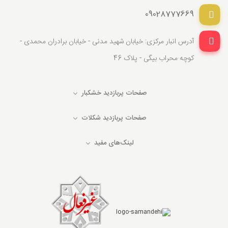
09028777669
آدرس انبار مرکزی: خیابان شهید مدنی - خیابان برادران محمدی -
کوچه محراب بیگی - پلاک 46
صفحات پربازدید خشکبار
صفحات پربازدید شکلات
لینک‌های مفید