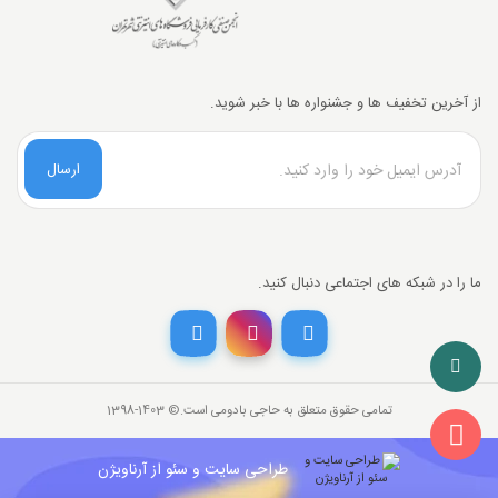
از آخرین تخفیف ها و جشنواره ها با خبر شوید.
ارسال
تخفیف خرید نقدی
ما را در شبکه های اجتماعی دنبال کنید.
با انتخاب
درگاه پرداخت حاجی بادومی از
3%
خرید نقدی تخفیف بگیرید.
تمامی حقوق متعلق به حاجی بادومی است.©‏ 1398-1403
278,000
قیمت جدید کالا
تومان
269,660
با احتساب تخفیف
طراحی سایت و سئو از آرناویژن
تومان