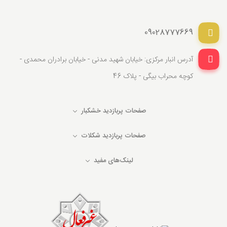
09028777669
آدرس انبار مرکزی: خیابان شهید مدنی - خیابان برادران محمدی -
کوچه محراب بیگی - پلاک 46
صفحات پربازدید خشکبار
صفحات پربازدید شکلات
لینک‌های مفید