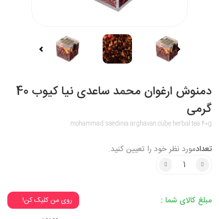
دمنوش ارغوان محمد ساعدی نیا کیوب 40
گرمی
mohammad saedinia arghavan cube herbal tea 40g
تعداد
مورد نظر خود را تعیین کنید.
3% تخفیف میخوای؟
مبلغ کالای شما :
روی من کلیک کن!
3% تخفیف میخوای؟