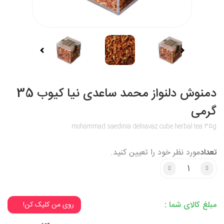
دمنوش دلنواز محمد ساعدی نیا کیوب 35
گرمی
mohammad saedinia delnavaz cube herbal tea 35g
تعداد
مورد نظر خود را تعیین کنید.
3% تخفیف میخوای؟
روی من کلیک کن!
مبلغ کالای شما :
3% تخفیف میخوای؟