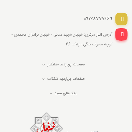
09028777669
آدرس انبار مرکزی: خیابان شهید مدنی - خیابان برادران محمدی -
کوچه محراب بیگی - پلاک 46
صفحات پربازدید خشکبار
صفحات پربازدید شکلات
لینک‌های مفید