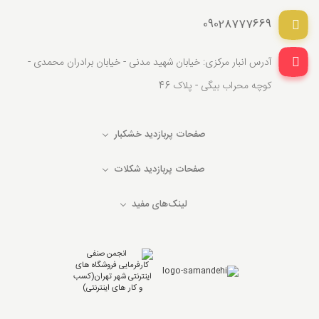
09028777669
آدرس انبار مرکزی: خیابان شهید مدنی - خیابان برادران محمدی -
کوچه محراب بیگی - پلاک 46
صفحات پربازدید خشکبار
صفحات پربازدید شکلات
لینک‌های مفید