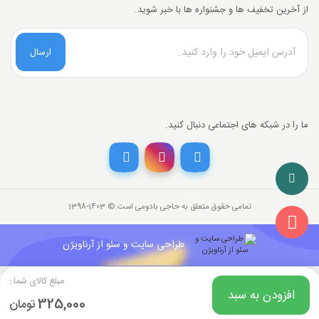
از آخرین تخفیف ها و جشنواره ها با خبر شوید.
ارسال
ما را در شبکه های اجتماعی دنبال کنید.
تخفیف خرید نقدی
با انتخاب
درگاه پرداخت حاجی بادومی از
3%
خرید نقدی تخفیف بگیرید.
تمامی حقوق متعلق به حاجی بادومی است.©‏ 1398-1403
325,000
قیمت جدید کالا
تومان
315,250
با احتساب تخفیف
طراحی سایت و سئو از آرناویژن
تومان
مبلغ کالای شما :
افزودن به سبد
325,000
تومان
قبول