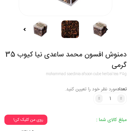
دمنوش افسون محمد ساعدی نیا کیوب 35
گرمی
mohammad saedinia afsoon cube herbal tea 35g
تعداد
مورد نظر خود را تعیین کنید.
3% تخفیف میخوای؟
مبلغ کالای شما :
روی من کلیک کن!
3% تخفیف میخوای؟