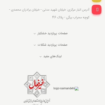
آدرس انبار مرکزی: خیابان شهید مدنی - خیابان برادران محمدی -
کوچه محراب بیگی - پلاک 46
صفحات پربازدید خشکبار
صفحات پربازدید شکلات
لینک‌های مفید