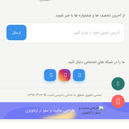
از آخرین تخفیف ها و جشنواره ها با خبر شوید.
ارسال
ما را در شبکه های اجتماعی دنبال کنید.
تخفیف خرید نقدی
با انتخاب
درگاه پرداخت حاجی بادومی از
3%
خرید نقدی تخفیف بگیرید.
تمامی حقوق متعلق به حاجی بادومی است.©‏ 1398-1403
26,000,000
قیمت جدید کالا
تومان
841,142
با احتساب تخفیف
طراحی سایت و سئو از آرناویژن
تومان