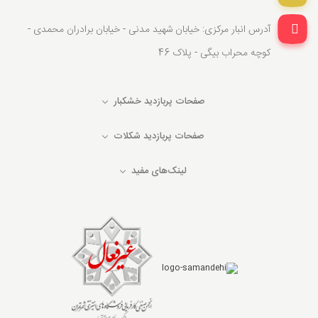
آدرس انبار مرکزی: خیابان شهید مدنی - خیابان برادران محمدی -
کوچه محراب بیگی - پلاک 46
صفحات پربازدید خشکبار
صفحات پربازدید شکلات
لینک‌های مفید