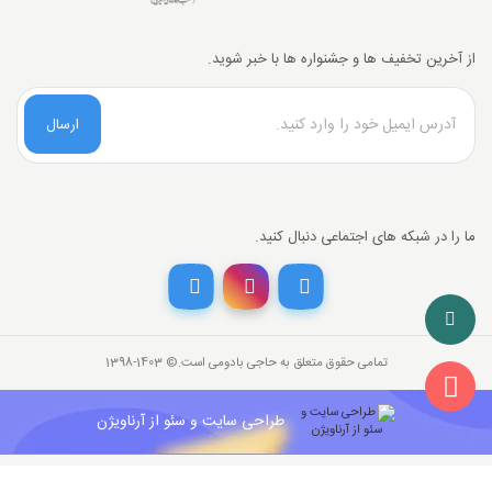
از آخرین تخفیف ها و جشنواره ها با خبر شوید.
ارسال
ما را در شبکه های اجتماعی دنبال کنید.
تخفیف خرید نقدی
با انتخاب
درگاه پرداخت حاجی بادومی از
3%
خرید نقدی تخفیف بگیرید.
تمامی حقوق متعلق به حاجی بادومی است.©‏ 1398-1403
26,000,000
قیمت جدید کالا
تومان
841,142
با احتساب تخفیف
طراحی سایت و سئو از آرناویژن
تومان