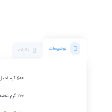
توضیحات
نظرات
500 گرم آجیل ممتاز
200 گرم نخمه دور سفید