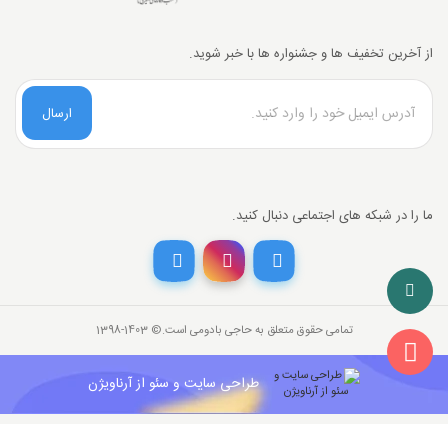
از آخرین تخفیف ها و جشنواره ها با خبر شوید.
ارسال
ما را در شبکه های اجتماعی دنبال کنید.
تخفیف خرید نقدی
با انتخاب
درگاه پرداخت حاجی بادومی از
3%
خرید نقدی تخفیف بگیرید.
تمامی حقوق متعلق به حاجی بادومی است.©‏ 1398-1403
26,000,000
قیمت جدید کالا
تومان
841,142
با احتساب تخفیف
طراحی سایت و سئو از آرناویژن
تومان