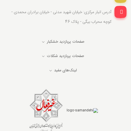
آدرس انبار مرکزی: خیابان شهید مدنی - خیابان برادران محمدی -
کوچه محراب بیگی - پلاک 46
صفحات پربازدید خشکبار
صفحات پربازدید شکلات
لینک‌های مفید