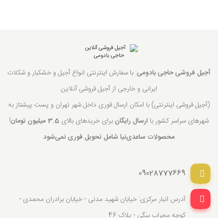
آجیل فروشی حاجی بادومی
: با سفارش اینترنتی انواع آجیل و خشکبار و شکلات
ایرانی و خارجی از آجیل فروشی آنلاین
(آجیل فروشی اینترنتی) با امکان ارسال فوری داخل شهر تهران و پست پیشتاز به
شهرهای سراسر کشور با
ارسال رایگان
برای خریدهای بالای
3.5 میلیون تومان
!
محصولات ساعدی‌نیا شامل تحویل فوری نمی‌شود
09028777669
آدرس انبار مرکزی: خیابان شهید مدنی - خیابان برادران محمدی -
کوچه محراب بیگی - پلاک 46