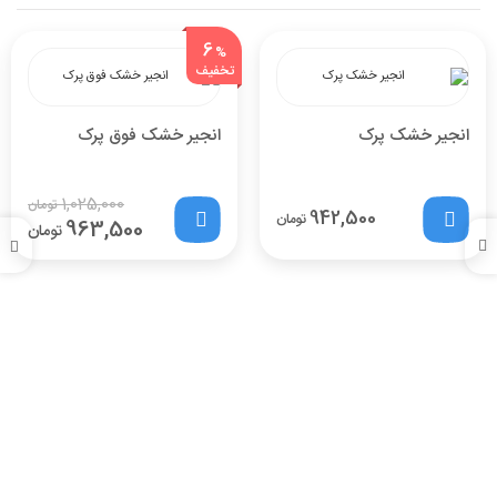
6
%
تخفیف
انجیر خشک پرک
انجیر خشک فوق پرک
1,025,000
تومان
942,500
تومان
963,500
تومان