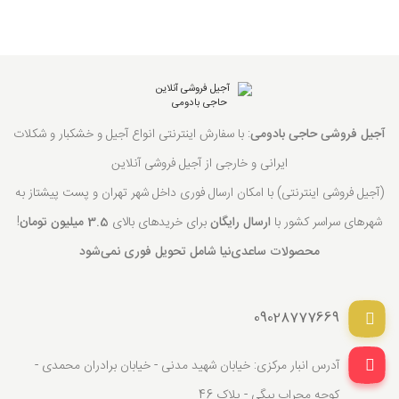
آجیل فروشی حاجی بادومی
: با سفارش اینترنتی انواع آجیل و خشکبار و شکلات
ایرانی و خارجی از آجیل فروشی آنلاین
(آجیل فروشی اینترنتی) با امکان ارسال فوری داخل شهر تهران و پست پیشتاز به
شهرهای سراسر کشور با
ارسال رایگان
برای خریدهای بالای
3.5 میلیون تومان
!
محصولات ساعدی‌نیا شامل تحویل فوری نمی‌شود
09028777669
آدرس انبار مرکزی: خیابان شهید مدنی - خیابان برادران محمدی -
کوچه محراب بیگی - پلاک 46