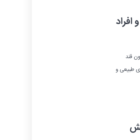
 افراد
ون قند
ای طبیعی و
نش