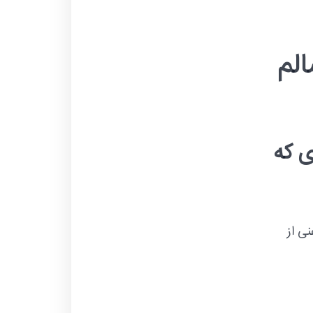
لم
ی که
ی از