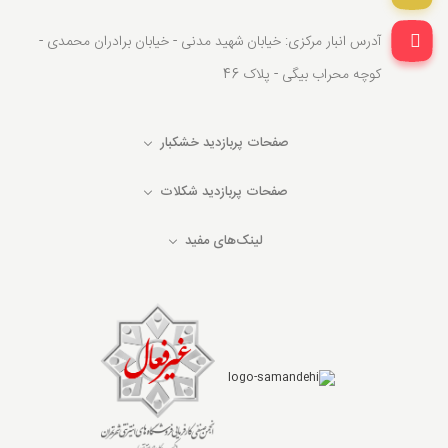
آدرس انبار مرکزی: خیابان شهید مدنی - خیابان برادران محمدی -
کوچه محراب بیگی - پلاک 46
صفحات پربازدید خشکبار
صفحات پربازدید شکلات
لینک‌های مفید