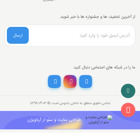
از آخرین تخفیف ها و جشنواره ها با خبر شوید.
ارسال
ما را در شبکه های اجتماعی دنبال کنید.
تخفیف خرید نقدی
با انتخاب
درگاه پرداخت حاجی بادومی از
3%
خرید نقدی تخفیف بگیرید.
تمامی حقوق متعلق به حاجی بادومی است.©‏ 1398-1403
26,000,000
قیمت جدید کالا
تومان
841,142
با احتساب تخفیف
طراحی سایت و سئو از آرناویژن
تومان