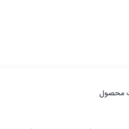
26,000,000
قیمت جدید کالا
تومان
841,142
با احتساب تخفیف
تومان
قبول
 محصول