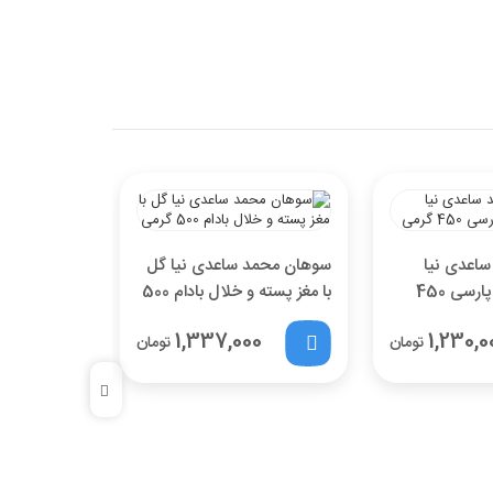
اعدی نیا
سوهان محمد ساعدی نیا گل
سوهان محمد
باقلوایی طرح پارسی 450
با مغز پسته و خلال بادام 500
میکس پذیر
گرمی
1,230,0
1,337,000
500 گرمی
تومان
تومان
0