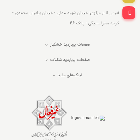
آدرس انبار مرکزی: خیابان شهید مدنی - خیابان برادران محمدی -
کوچه محراب بیگی - پلاک 46
صفحات پربازدید خشکبار
صفحات پربازدید شکلات
لینک‌های مفید