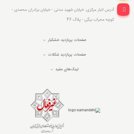
آدرس انبار مرکزی: خیابان شهید مدنی - خیابان برادران محمدی -
کوچه محراب بیگی - پلاک 46
صفحات پربازدید خشکبار
صفحات پربازدید شکلات
لینک‌های مفید