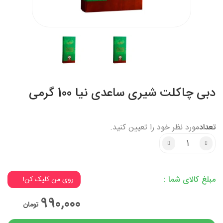
دبی چاکلت شیری ساعدی نیا 100 گرمی
تعداد
مورد نظر خود را تعیین کنید.
3% تخفیف میخوای؟
مبلغ کالای شما :
روی من کلیک کن!
3% تخفیف میخوای؟
990,000
تومان