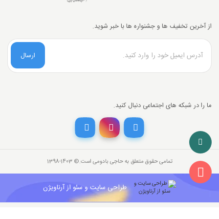
از آخرین تخفیف ها و جشنواره ها با خبر شوید.
ارسال
ما را در شبکه های اجتماعی دنبال کنید.
تخفیف خرید نقدی
با انتخاب
درگاه پرداخت حاجی بادومی از
3%
خرید نقدی تخفیف بگیرید.
تمامی حقوق متعلق به حاجی بادومی است.©‏ 1398-1403
26,000,000
قیمت جدید کالا
تومان
841,142
با احتساب تخفیف
طراحی سایت و سئو از آرناویژن
تومان