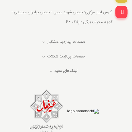
آدرس انبار مرکزی: خیابان شهید مدنی - خیابان برادران محمدی -
کوچه محراب بیگی - پلاک 46
صفحات پربازدید خشکبار
صفحات پربازدید شکلات
لینک‌های مفید