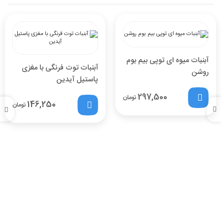
آبنبات میوه ای توپی بیم بوم
آبنبات توت فرنگی با مغزی
روشن
پاستیل آیدین
297,500
تومان
146,250
تومان