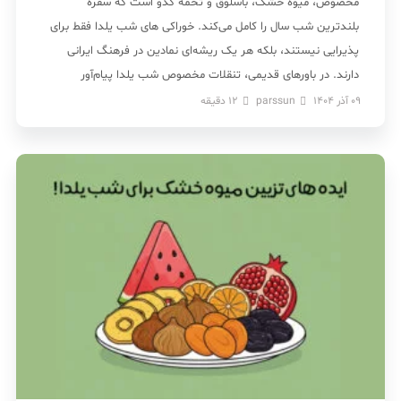
مخصوص، میوه خشک، باسلوق و تخمه کدو است که سفره
بلندترین شب سال را کامل می‌کند. خوراکی‌ های شب یلدا فقط برای
پذیرایی نیستند، بلکه هر یک ریشه‌ای نمادین در فرهنگ ایرانی
دارند. در باورهای قدیمی، تنقلات مخصوص شب یلدا پیام‌آور
روشنایی، سلامتی و فراوانی […]
09 آذر 1404
parssun
12
دقیقه