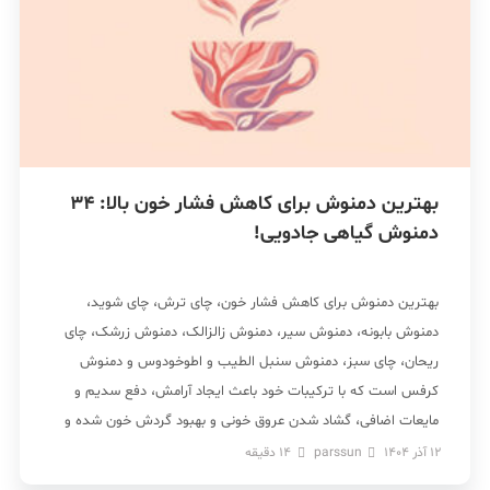
بهترین دمنوش برای کاهش فشار خون بالا: 34
دمنوش گیاهی جادویی!
بهترین دمنوش برای کاهش فشار خون، چای ترش، چای شوید،
دمنوش بابونه، دمنوش سیر، دمنوش زالزالک، دمنوش زرشک، چای
ریحان، چای سبز، دمنوش سنبل الطیب و اطوخودوس و دمنوش
کرفس است که با ترکیبات خود باعث ایجاد آرامش، دفع سدیم و
مایعات اضافی، گشاد شدن عروق خونی و بهبود گردش خون شده و
به کنترل فشار خون […]
12 آذر 1404
parssun
14
دقیقه