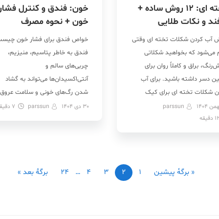
تخته ای: 12 روش ساده +
خون: فندق و کنترل فشار
ند و نکات طلایی
خون + نحوه مصرف
 آب کردن شکلات تخته ای وقتی
خواص فندق برای فشار خون چیس
 می‌شود که بخواهید شکلاتی
فندق به خاطر پتاسیم، منیزیم،
رنگ، براق و کاملاً روان برای
چربی‌های سالم و
ین دسر داشته باشید. برای آب
آنتی‌اکسیدان‌ها می‌تواند به گشاد
ن شکلات تخته ای برای کیک
شدن رگ‌های خونی و سلامت عروق،
های مختلفی مثل مایکروویو،
کاهش و کمک به تنظیم فشارخون،
parssun
30 دی 1404
parssun
7
دقیق
1
دقیقه
اری، تمپر کردن، اجاق گاز با حرارت
کمک به چربی سوزی، کاهش التهاب
یا حتی استفاده از دستگاه ذوب
بهبود سلامت قلب کمک کند و از ا
ت وجود دارد، اما اصل ماجرا
طریق در تنظیم و کنترل فشار خون
ستن […]
نقش داشته باشد. اما دقیقاً […]
« برگه‌ٔ پیشین
1
2
3
4
…
24
برگهٔ بعد »