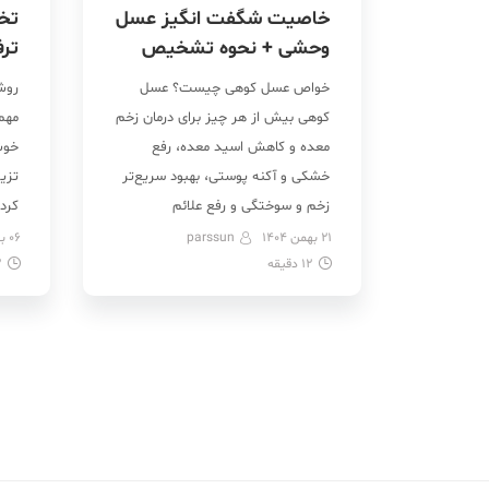
خاصیت شگفت انگیز عسل
وحشی + نحوه تشخیص
ترف
خواص عسل کوهی چیست؟ عسل
روش
کوهی بیش از هر چیز برای درمان زخم
مهم
معده و کاهش اسید معده، رفع
خوش‌
خشکی و آکنه پوستی، بهبود سریع‌تر
تزی
زخم و سوختگی و رفع علائم
کرد
سرماخوردگی و کاهش سرفه‌های
راه‌
21 بهمن 1404
parssun
06 بهمن 1404
12
دقیقه
خشک مفید است. در کنار این‌ها،
2
بن‌م
کمک به لاغری، تقویت حافظه، بهبود
کم 
سیستم ایمنی، بهبود خواب،
شکلا
پیشگیری از عفونت‌ها و […]
دان