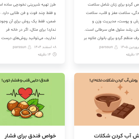
ص گردو برای زنان شامل سلامت
طرز تهیه شیرینی نخودچی ساده ا
دگی، سلامت مغز و قلب، سلامت
و فقط چند فوت و فن طلایی دارد. د
رش و پوست، مدیریت وزن و
ضمن، فقط یک روش برای آن وجود
ش رشد سلول های سرطانی است.
ندارد! برای مثال، اگر در خانه فر
 منظم گردو برای بانوان علاوه بر
ندارید، می‌توانید روش‌های درست
نسازی پوست و مو، موجب سلامت
کردن این شیرینی با قابلمه یا حتی
parssun
08 اسفند 1404
parssun
1
دقیقه
 و تخمدان می‌شود. از دیگر فواید
14
دقیقه
توستر را امتحان کنید. همچنین ای
 برای زنان می‌توان به قدرت این
شیرینی را می‌توان هم با کره و هم ب
 چرب در کاهش […]
[…]
ش آب کردن شکلات
خواص فندق برای فشار