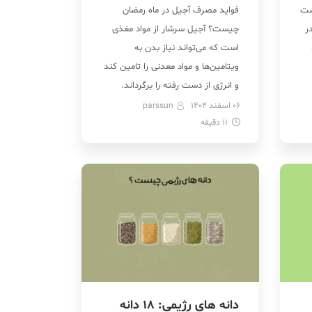
ست
فواید مصرف آجیل در ماه رمضان
ر
چیست؟ آجیل سرشار از مواد مغذی
است که می‌تواند نیاز بدن به
ویتامین‌ها و مواد معدنی را تامین کند
و انرژی از دست رفته را برگرداند.
همچنین، اگر مشکل یبوست دارید،
06 اسفند 1404
parssun
ن
11
دقیقه
آجیل به عنوان منبع فیبر می‌تواند به
ا
کاهش آن کمک کند. سلامت
استخوان ها، کمک به حس سیری، […]
دانه های رژیمی: 18 دانه