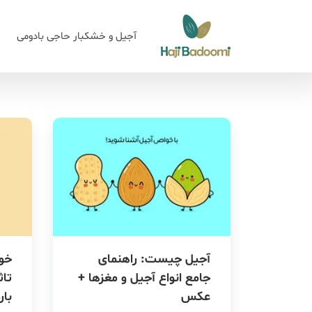
آجیل و خشکبار حاجی بادومی
آجیل چیست: راهنمای
جامع انواع آجیل و مغزها +
تاث
عکس
بار