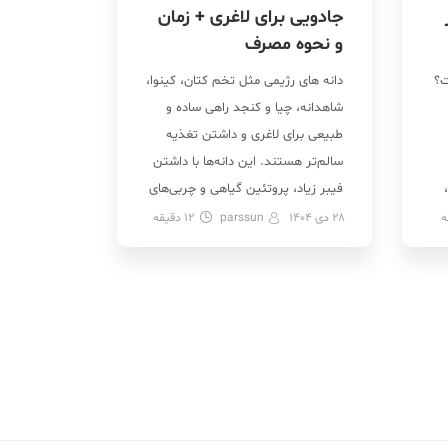
جادویی برای لاغری + زمان
و نحوه مصرف
ت؟
دانه های رژیمی مثل تخم کتان، کینوا،
شاهدانه، چیا و کنجد راهی ساده و
طبیعی برای لاغری و داشتن تغذیه
سالم‌تر هستند. این دانه‌ها با داشتن
فیبر زیاد، پروتئین گیاهی و چربی‌های
مفید کمک می‌کنند زودتر سیر شوید،
ه
28 دی 1404
parssun
12
دقیقه
 و
کمتر هوس ریزه‌خواری کنید و
ین
اشتهای‌تان بهتر کنترل شود. بنابراین
مصرف منظم و متعادل دانه‌های
خوراکی می‌تواند […]