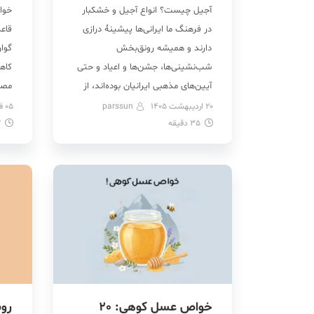
آجیل چیست؟ انواع آجیل و خشکبار
خوا
در فرهنگ ما ایرانی‌ها پیشینۀ درازی
قاع
دارند و همیشه رونق‌بخش
گوا
شب‌نشینی‌ها، جشن‌ها و اعیاد و حتی
کاه
آیین‌های مذهبی ایرانیان بوده‌اند، از
مصرف
آجیل عید و شب یلدا گرفته تا
جوا
20 اردیبهشت 1405
parssun
05 فروردین 1405
35
دقیقه
آجیل‌های نذری مانند آجیل مشکل‌گشا.
3
رحم
مردم قدیم در دورهمی‌ها و
گردو
شب‌نشینی‌هایشان به‌خصوص در
مغز
شب‌های سرد و طولانی زمستان خود را
با […]
خواص عسل کوهی: 20
رو